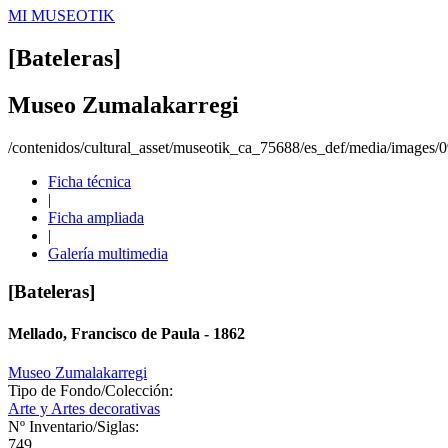
MI MUSEOTIK
[Bateleras]
Museo Zumalakarregi
/contenidos/cultural_asset/museotik_ca_75688/es_def/media/images
Ficha técnica
|
Ficha ampliada
|
Galería multimedia
[Bateleras]
Mellado, Francisco de Paula - 1862
Museo Zumalakarregi
Tipo de Fondo/Colección:
Arte y Artes decorativas
Nº Inventario/Siglas:
749