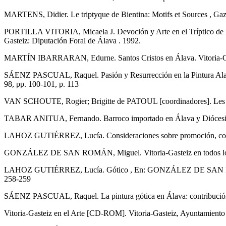
MARTENS, Didier. Le triptyque de Bientina: Motifs et Sources , Ga
PORTILLA VITORIA, Micaela J. Devoción y Arte en el Tríptico de la 
Gasteiz: Diputación Foral de Álava . 1992.
MARTÍN IBARRARAN, Edurne. Santos Cristos en Álava. Vitoria-Gastei
SÁENZ PASCUAL, Raquel. Pasión y Resurrección en la Pintura Alavesa
98, pp. 100-101, p. 113
VAN SCHOUTE, Rogier; Brigitte de PATOUL [coordinadores]. Les Pr
TABAR ANITUA, Fernando. Barroco importado en Álava y Diócesis de V
LAHOZ GUTIÉRREZ, Lucía. Consideraciones sobre promoción, comitente 
GONZÁLEZ DE SAN ROMÁN, Miguel. Vitoria-Gasteiz en todos los senti
LAHOZ GUTIÉRREZ, Lucía. Gótico , En: GONZÁLEZ DE SAN ROMÁN, Migu
258-259
SÁENZ PASCUAL, Raquel. La pintura gótica en Álava: contribución a s
Vitoria-Gasteiz en el Arte [CD-ROM]. Vitoria-Gasteiz, Ayuntamiento 