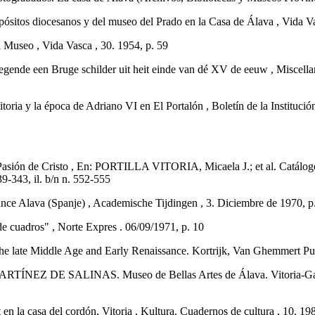
s diocesanos y del museo del Prado en la Casa de Álava , Vida Vas
Museo , Vida Vasca , 30. 1954, p. 59
n Bruge schilder uit heit einde van dé XV de eeuw , Miscellanea
a y la época de Adriano VI en El Portalón , Boletín de la Institució
asión de Cristo , En: PORTILLA VITORIA, Micaela J.; et al. Catálogo 
9-343, il. b/n n. 552-555
nce Alava (Spanje) , Academische Tijdingen , 3. Diciembre de 1970, p. 4
cuadros" , Norte Expres . 06/09/1971, p. 10
e late Middle Age and Early Renaissance. Kortrijk, Van Ghemmert Pu
 DE SALINAS. Museo de Bellas Artes de Álava. Vitoria-Gasteiz [c
casa del cordón, Vitoria , Kultura. Cuadernos de cultura , 10. 198