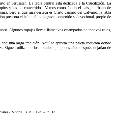
isto en Jerusalén. La tabla central está dedicada a la Crucifixión. La
 impíos y los no convertidos. Vemos como fondo el paisaje urbano de
temas, pero el que más destaca es Cristo camino del Calvario; la tabla
ión presenta el habitual tono grave, contenido y devocional, propio de
stico. Algunos ropajes llevan llamativos estampados de motivos rojos,
a con una larga tradición. Aquí se aprecia una paleta reducida donde
es. Siguen utilizando los dorados que pocos años después dejarían de
). Vitoria, [s. n.], 1945?, p. 14