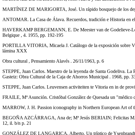
MARTÍNEZ DE MARIGORTA, José. Un rápido bosquejo de los depósito
ANTOMAR. La Casa de Álava. Recuerdos, tradición e Historia en el 
HAVERKAMP BERGEMANN, E. De Meester van de Godelieve-Legende ee
Belgique , 4. 1955, pp. 192-195
PORTILLA VITORIA, Micaela J. Catálogo de la exposición sobre Vitori
lámina XXX
Obra cultural , Pensamiento Alavés . 26/11/1963, p. 6
STEPPE, Juan Carlos. Maestro de la leyenda de Santa Godeliva. La P
Gasteiz: Obra Cultural de la Caja de Ahorros Municipal . 1968, pp. 33
STEPPE, Juan Carlos. Leuvensen activiteiten te Vitoria en in de provi
FRAILE, Mª Asunción. Cristóbal González de Quesada un "médico de 
MARROW, J. H. Passion iconography in Northern European Art of th
BEGOÑA AZCÁRRAGA, Ana de; Mª Jesús BERIAIN; Felicitas MARTÍNEZ
12, il. b/n p. 21
GONZÁLEZ DE LANGARICA, Alberto. Un tríptico de Ysenbrandt en la 