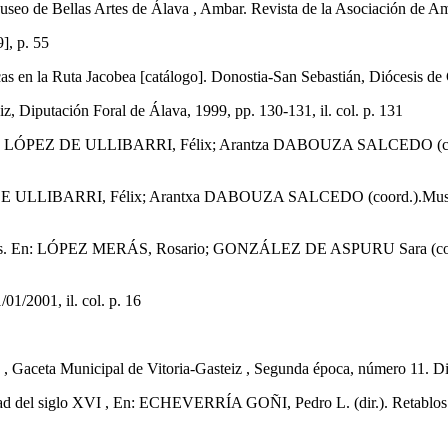
 de Bellas Artes de Álava , Ambar. Revista de la Asociación de Amig
], p. 55
la Ruta Jacobea [catálogo]. Donostia-San Sebastián, Diócesis de Cal
Diputación Foral de Álava, 1999, pp. 130-131, il. col. p. 131
LÓPEZ DE ULLIBARRI, Félix; Arantza DABOUZA SALCEDO (coord.).
ULLIBARRI, Félix; Arantxa DABOUZA SALCEDO (coord.).Museo Dio
. En: LÓPEZ MERÁS, Rosario; GONZÁLEZ DE ASPURU Sara (coord.).
01/2001, il. col. p. 16
 , Gaceta Municipal de Vitoria-Gasteiz , Segunda época, número 11. D
del siglo XVI , En: ECHEVERRÍA GOÑI, Pedro L. (dir.). Retablos. Vi