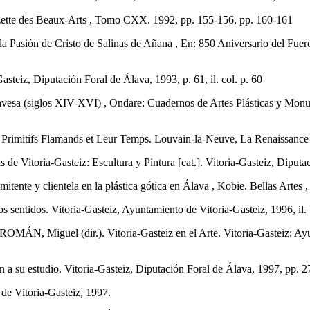
zette des Beaux-Arts , Tomo CXX. 1992, pp. 155-156, pp. 160-161
Pasión de Cristo de Salinas de Añana , En: 850 Aniversario del Fuer
z, Diputación Foral de Álava, 1993, p. 61, il. col. p. 60
 (siglos XIV-XVI) , Ondare: Cuadernos de Artes Plásticas y Monument
imitifs Flamands et Leur Temps. Louvain-la-Neuve, La Renaissance d
itoria-Gasteiz: Escultura y Pintura [cat.]. Vitoria-Gasteiz, Diputac
y clientela en la plástica gótica en Álava , Kobie. Bellas Artes , 1
dos. Vitoria-Gasteiz, Ayuntamiento de Vitoria-Gasteiz, 1996, il. b
el (dir.). Vitoria-Gasteiz en el Arte. Vitoria-Gasteiz: Ayuntamie
u estudio. Vitoria-Gasteiz, Diputación Foral de Álava, 1997, pp. 275
de Vitoria-Gasteiz, 1997.