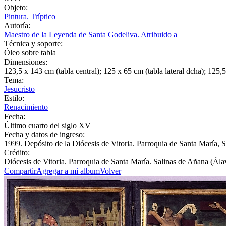
Objeto:
Pintura. Tríptico
Autoría:
Maestro de la Leyenda de Santa Godeliva. Atribuido a
Técnica y soporte:
Óleo sobre tabla
Dimensiones:
123,5 x 143 cm (tabla central); 125 x 65 cm (tabla lateral dcha); 125,5 x
Tema:
Jesucristo
Estilo:
Renacimiento
Fecha:
Último cuarto del siglo XV
Fecha y datos de ingreso:
1999. Depósito de la Diócesis de Vitoria. Parroquia de Santa María, 
Crédito:
Diócesis de Vitoria. Parroquia de Santa María. Salinas de Añana (Ála
Compartir
Agregar a mi album
Volver