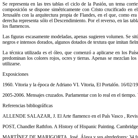
Se representa en las tres tablas el ciclo de la Pasión, un tema corri
composición se dispone simétricamente con Cristo crucificado en el
Jerusalén con la arquitectura propia de Flandes, en el que, como era 
derecha representa sólo el Descendimiento. Por el reverso, en las tab
los flamencos.
Las figuras escasamente modeladas, apenas sugieren volumen. Se sitúa
negros e intensos dorados, algunos dotados de textura que imitan fiel
La técnica utilizada es el óleo, que comenzó a aplicarse en los Paí
predominan los colores rojos, ocres y tierras. Apenas se mezclan lo
utilizarse.
Exposiciones
1960. Vitoria y la época de Adriano VI. Vitoria, El Portalón. 16/02/
2005-2006. Mensajes cruzados. Parlamentar con lo real en el tiempo.
Referencias bibliográficas
ALLENDE SALAZAR, J. El Arte flamenco en el País Vasco , Revista 
POST, Chandler Rathfon. A History of Hispanic Painting. Cambridge
MARTÍNEZ DE MARIGORTA, José. Álava y sus alrededores: 34 fotograb