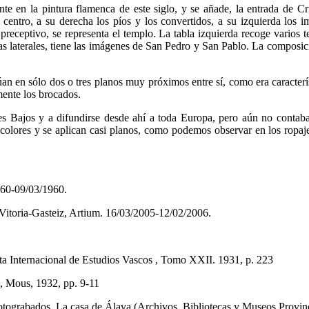
ente en la pintura flamenca de este siglo, y se añade, la entrada de Cr
 centro, a su derecha los píos y los convertidos, a su izquierda los
preceptivo, se representa el templo. La tabla izquierda recoge varios 
las laterales, tiene las imágenes de San Pedro y San Pablo. La composic
n en sólo dos o tres planos muy próximos entre sí, como era caracterí
mente los brocados.
ses Bajos y a difundirse desde ahí a toda Europa, pero aún no contab
s colores y se aplican casi planos, como podemos observar en los ropaj
1960-09/03/1960.
 Vitoria-Gasteiz, Artium. 16/03/2005-12/02/2006.
Internacional de Estudios Vascos , Tomo XXII. 1931, p. 223
, Mous, 1932, pp. 9-11
ados. La casa de Álava (Archivos, Bibliotecas y Museos Provinciales