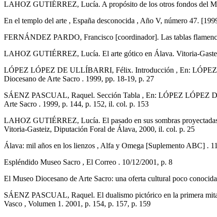
LAHOZ GUTIÉRREZ, Lucía. A propósito de los otros fondos del Museo
En el templo del arte , España desconocida , Año V, número 47. [1999
FERNÁNDEZ PARDO, Francisco [coordinador]. Las tablas flamencas en 
LAHOZ GUTIÉRREZ, Lucía. El arte gótico en Álava. Vitoria-Gasteiz, 
LÓPEZ LÓPEZ DE ULLÍBARRI, Félix. Introducción , En: LÓPEZ 
Diocesano de Arte Sacro . 1999, pp. 18-19, p. 27
SÁENZ PASCUAL, Raquel. Sección Tabla , En: LÓPEZ LÓPEZ DE 
Arte Sacro . 1999, p. 144, p. 152, il. col. p. 153
LAHOZ GUTIÉRREZ, Lucía. El pasado en sus sombras proyectadas
Vitoria-Gasteiz, Diputación Foral de Álava, 2000, il. col. p. 25
Álava: mil años en los lienzos , Alfa y Omega [Suplemento ABC] . 11/
Espléndido Museo Sacro , El Correo . 10/12/2001, p. 8
El Museo Diocesano de Arte Sacro: una oferta cultural poco conocida
SÁENZ PASCUAL, Raquel. El dualismo pictórico en la primera mitad 
Vasco , Volumen 1. 2001, p. 154, p. 157, p. 159