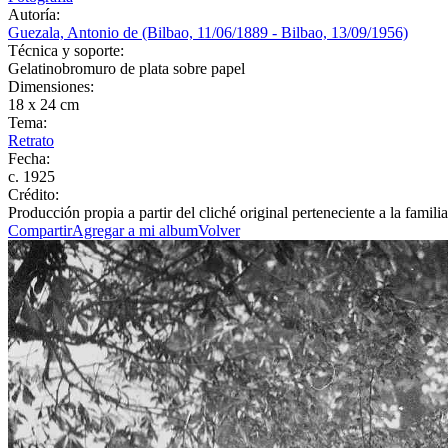
Autoría:
Guezala, Antonio de (Bilbao, 11/06/1889 - Bilbao, 13/09/1956)
Técnica y soporte:
Gelatinobromuro de plata sobre papel
Dimensiones:
18 x 24 cm
Tema:
Retrato
Fecha:
c. 1925
Crédito:
Producción propia a partir del cliché original perteneciente a la familia
Compartir
Agregar a mi album
Volver