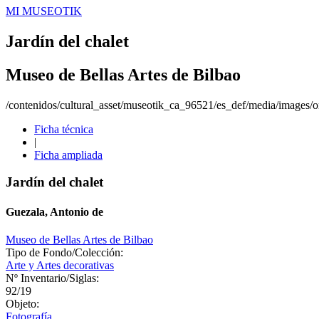
MI MUSEOTIK
Jardín del chalet
Museo de Bellas Artes de Bilbao
/contenidos/cultural_asset/museotik_ca_96521/es_def/media/images/or
Ficha técnica
|
Ficha ampliada
Jardín del chalet
Guezala, Antonio de
Museo de Bellas Artes de Bilbao
Tipo de Fondo/Colección:
Arte y Artes decorativas
Nº Inventario/Siglas:
92/19
Objeto:
Fotografía