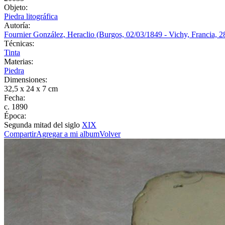
Objeto:
Piedra litográfica
Autoría:
Fournier González, Heraclio (Burgos, 02/03/1849 - Vichy, Francia, 2
Técnicas:
Tinta
Materias:
Piedra
Dimensiones:
32,5 x 24 x 7 cm
Fecha:
c. 1890
Época:
Segunda mitad del siglo
XIX
Compartir
Agregar a mi album
Volver