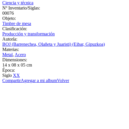
Ciencia y técnica
Nº Inventario/Siglas:
00076
Objeto:
Timbre de mesa
Clasificación:
Producción y transformación
Autoría:
BOJ (Barrenechea, Olañeta y Juaristi) (Eibar, Gipuzkoa)
Materias:
Metal
,
Acero
Dimensiones:
14 x 08 x 05 cm
Época:
Siglo
XX
Compartir
Agregar a mi album
Volver