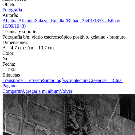
Objeto:
Fotografía
Autoría:
Abaitua Allende-Salazar, Eulalia (Bilbao, 25/01/1853 - Bilbao,
16/09/1943)
Técnica y soporte:
Fotografía b/n, vidrio estereoscópico positivo, gelatino - bromuro
Dimensiones:
A = 4,7 cm ; An = 10,7 cm
Color:
No
Fecha:
c. 1902
Etiquetas
Transporte - Terrestre
Simbología
Arquitectura
Creencias - Ritual
Pagano
Compartir
Agregar a mi album
Volver