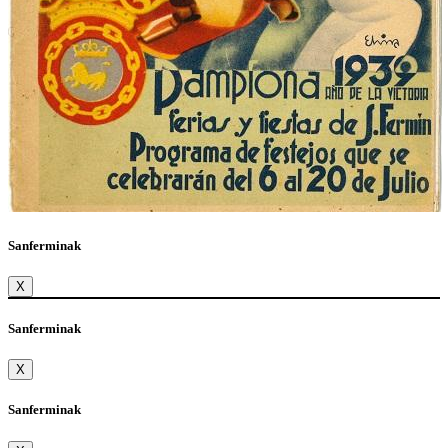
Sanferminak
X
Sanferminak
X
Sanferminak