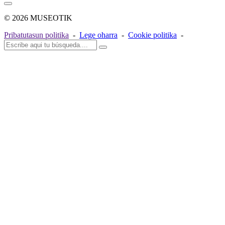
© 2026 MUSEOTIK
Pribatutasun politika
-
Lege oharra
-
Cookie politika
-