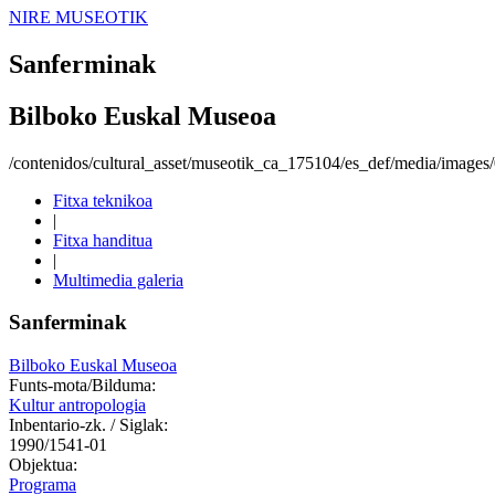
NIRE MUSEOTIK
Sanferminak
Bilboko Euskal Museoa
/contenidos/cultural_asset/museotik_ca_175104/es_def/media/images
Fitxa teknikoa
|
Fitxa handitua
|
Multimedia galeria
Sanferminak
Bilboko Euskal Museoa
Funts-mota/Bilduma:
Kultur antropologia
Inbentario-zk. / Siglak:
1990/1541-01
Objektua:
Programa