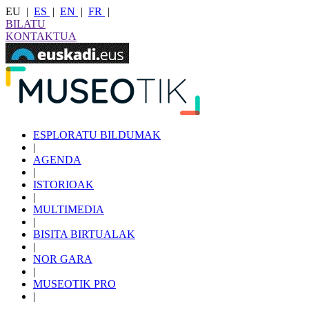
EU
|
ES
|
EN
|
FR
|
BILATU
KONTAKTUA
ESPLORATU BILDUMAK
|
AGENDA
|
ISTORIOAK
|
MULTIMEDIA
|
BISITA BIRTUALAK
|
NOR GARA
|
MUSEOTIK PRO
|