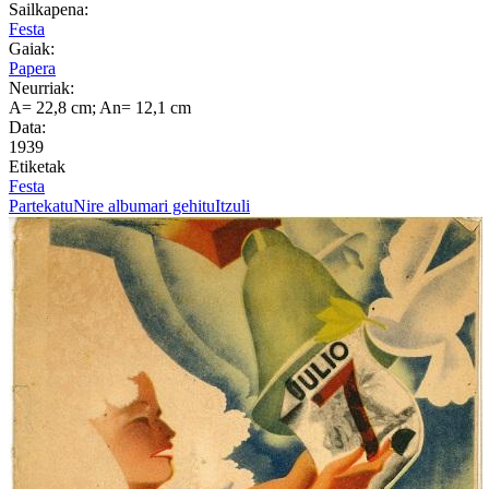
Sailkapena:
Festa
Gaiak:
Papera
Neurriak:
A= 22,8 cm; An= 12,1 cm
Data:
1939
Etiketak
Festa
Partekatu
Nire albumari gehitu
Itzuli