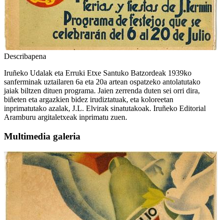
Describapena
Iruñeko Udalak eta Erruki Etxe Santuko Batzordeak 1939ko
sanferminak uztailaren 6a eta 20a artean ospatzeko antolatutako
jaiak biltzen dituen programa. Jaien zerrenda duten sei orri dira,
biñeten eta argazkien bidez irudiztatuak, eta koloreetan
inprimatutako azalak, J.L. Elvirak sinatutakoak. Iruñeko Editorial
Aramburu argitaletxeak inprimatu zuen.
Multimedia galeria