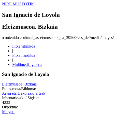
NIRE MUSEOTIK
San Ignacio de Loyola
Eleizmuseoa. Bizkaia
/contenidos/cultural_asset/museotik_ca_395606/es_def/media/image
Fitxa teknikoa
|
Fitxa handitua
|
Multimedia galeria
San Ignacio de Loyola
Eleizmuseoa. Bizkaia
Funts-mota/Bilduma:
Artea eta Dekorazio-arteak
Inbentario-zk. / Siglak:
4233
Objektua:
Margoa