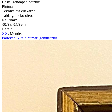
Beste izendapen batzuk:
Pintura
Teknika eta euskarria:
Tabla gaineko oleoa
Neurriak:
38,5 x 32,5 cm.
Garaia:
XX
. Mendea
Partekatu
Nire albumari gehitu
Itzuli