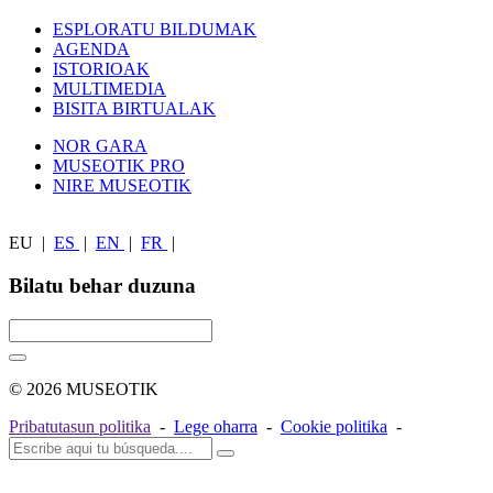
ESPLORATU BILDUMAK
AGENDA
ISTORIOAK
MULTIMEDIA
BISITA BIRTUALAK
NOR GARA
MUSEOTIK PRO
NIRE MUSEOTIK
EU
|
ES
|
EN
|
FR
|
Bilatu behar duzuna
© 2026 MUSEOTIK
Pribatutasun politika
-
Lege oharra
-
Cookie politika
-