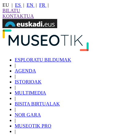
EU
|
ES
|
EN
|
FR
|
BILATU
KONTAKTUA
ESPLORATU BILDUMAK
|
AGENDA
|
ISTORIOAK
|
MULTIMEDIA
|
BISITA BIRTUALAK
|
NOR GARA
|
MUSEOTIK PRO
|