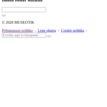
© 2026 MUSEOTIK
Pribatutasun politika
-
Lege oharra
-
Cookie politika
-