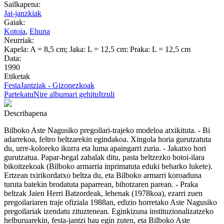
Sailkapena:
Jai-janzkiak
Gaiak:
Kotoia
,
Ehuna
Neurriak:
Kapela: A = 8,5 cm; Jaka: L = 12,5 cm: Praka: L = 12,5 cm
Data:
1990
Etiketak
Festa
Jantziak - Gizonezkoak
Partekatu
Nire albumari gehitu
Itzuli
Describapena
Bilboko Aste Nagusiko pregoilari-trajeko modeloa atxikituta. - Bi
adarrekoa, feltro beltzarekin egindakoa. Xingola horia gurutzatuta
du, urre-koloreko ikurra eta luma apaingarri zuria. - Jakatxo hori
gurutzatua. Papar-hegal zabalak ditu, pasta beltzezko botoi-ilara
bikoitzekoak (Bilboko armarria inprimatuta eduki beharko lukete).
Ertzean txirikordatxo beltza du, eta Bilboko armarri koroaduna
turuta batekin brodatuta paparrean, bihotzaren parean. - Praka
beltzak Jaien Herri Batzordeak, lehenak (1978koa), ezarri zuen
pregoilariaren traje ofiziala 1988an, edizio horretako Aste Nagusiko
pregoilariak izendatu zituztenean. Eginkizuna instituzionalizatzeko
helburuarekin, festa-jantzi hau egin zuten, eta Bilboko Aste