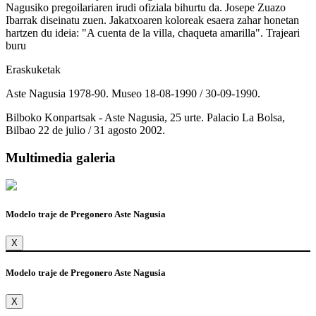
Nagusiko pregoilariaren irudi ofiziala bihurtu da. Josepe Zuazo
Ibarrak diseinatu zuen. Jakatxoaren koloreak esaera zahar honetan
hartzen du ideia: "A cuenta de la villa, chaqueta amarilla". Trajeari
buru
Eraskuketak
Aste Nagusia 1978-90. Museo 18-08-1990 / 30-09-1990.
Bilboko Konpartsak - Aste Nagusia, 25 urte. Palacio La Bolsa,
Bilbao 22 de julio / 31 agosto 2002.
Multimedia galeria
Modelo traje de Pregonero Aste Nagusia
X
Modelo traje de Pregonero Aste Nagusia
X