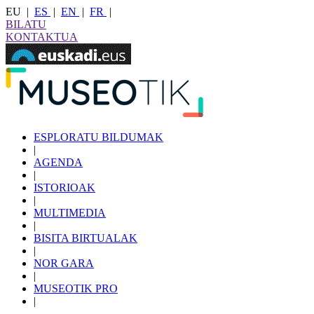
EU
|
ES
|
EN
|
FR
|
BILATU
KONTAKTUA
ESPLORATU BILDUMAK
|
AGENDA
|
ISTORIOAK
|
MULTIMEDIA
|
BISITA BIRTUALAK
|
NOR GARA
|
MUSEOTIK PRO
|