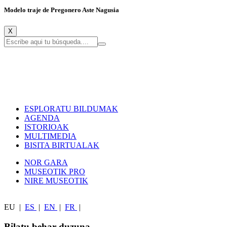
Modelo traje de Pregonero Aste Nagusia
X
ESPLORATU BILDUMAK
AGENDA
ISTORIOAK
MULTIMEDIA
BISITA BIRTUALAK
NOR GARA
MUSEOTIK PRO
NIRE MUSEOTIK
EU
|
ES
|
EN
|
FR
|
Bilatu behar duzuna