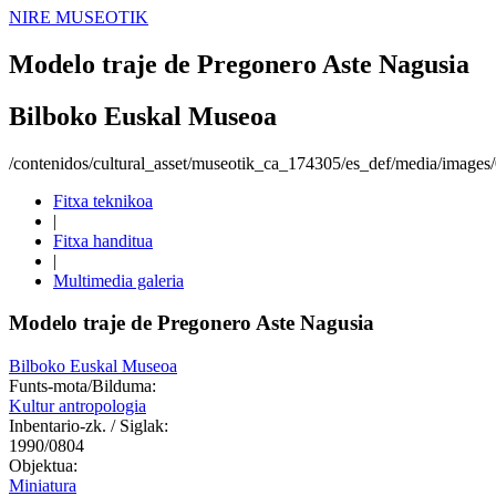
NIRE MUSEOTIK
Modelo traje de Pregonero Aste Nagusia
Bilboko Euskal Museoa
/contenidos/cultural_asset/museotik_ca_174305/es_def/media/image
Fitxa teknikoa
|
Fitxa handitua
|
Multimedia galeria
Modelo traje de Pregonero Aste Nagusia
Bilboko Euskal Museoa
Funts-mota/Bilduma:
Kultur antropologia
Inbentario-zk. / Siglak:
1990/0804
Objektua:
Miniatura