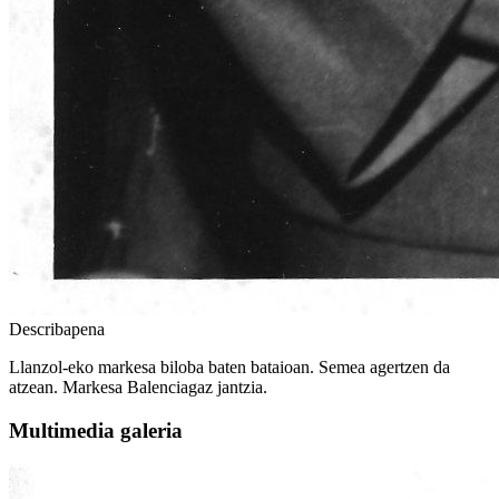
Describapena
Llanzol-eko markesa biloba baten bataioan. Semea agertzen da
atzean. Markesa Balenciagaz jantzia.
Multimedia galeria