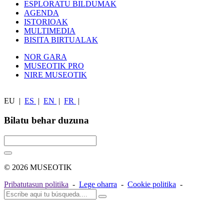
ESPLORATU BILDUMAK
AGENDA
ISTORIOAK
MULTIMEDIA
BISITA BIRTUALAK
NOR GARA
MUSEOTIK PRO
NIRE MUSEOTIK
EU
|
ES
|
EN
|
FR
|
Bilatu behar duzuna
© 2026 MUSEOTIK
Pribatutasun politika
-
Lege oharra
-
Cookie politika
-