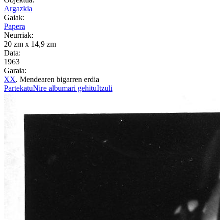
Argazkia
Gaiak:
Papera
Neurriak:
20 zm x 14,9 zm
Data:
1963
Garaia:
XX
. Mendearen bigarren erdia
Partekatu
Nire albumari gehitu
Itzuli