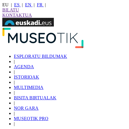
EU
|
ES
|
EN
|
FR
|
BILATU
KONTAKTUA
ESPLORATU BILDUMAK
|
AGENDA
|
ISTORIOAK
|
MULTIMEDIA
|
BISITA BIRTUALAK
|
NOR GARA
|
MUSEOTIK PRO
|