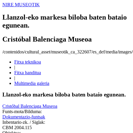
NIRE MUSEOTIK
Llanzol-eko markesa biloba baten bataio
egunean.
Cristóbal Balenciaga Museoa
/contenidos/cultural_asset/museotik_ca_322607/es_def/media/image
Fitxa teknikoa
|
Fitxa handitua
|
Multimedia galeria
Llanzol-eko markesa biloba baten bataio egunean.
Cristóbal Balenciaga Museoa
Funts-mota/Bilduma:
Dokumentazio-funtsak
Inbentario-zk. / Siglak:
CBM 2004.115
Objektua: