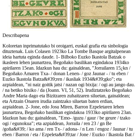
Describapena
Koloretan inprimatutako bi oroigarri, euskal grafia eta sinbologia
dituztenak. Luis Colasen 1923ko La Tombe Basque argitalpenean
ideia hartuta eginda daude. 1- Bilboko Euzko Ikastola Batzak o
ikasleen lehen jaunartzea, Begoñako basilikan egindakoa 1934ko
apirilaren 15ean. Idazkun hau du: gainaldean, "Jorrailaren 15¿kn /
Begoñako Amaren Txa- / donan Lenen- / goz Jaunar - / tu eben /
Euzko Ikastola Batza&#39;ren / ikasliak 1934&#39;gko"; eta
azpialdean, "ni naiz goitik jatsi / nazan ogi bixija: / ogi au jango dau.
/ na betiko bixiko / da (Joann. VI, 51, 52). Irudiztatzeko Begoñako
Andre Maria dago eta Bizitzaren zuhaitzaren siluetan, gainaldean;
eta Artzain Onaren irudia zaintzako siluetan baten erdian,
azpialdean. 2- Jone, edo Josu Miren, Barron Ezpeletaren lehen
jaunartzea, Begoñako basilikan egindakoa 1933ko apirilaren 23an.
Idazkun hau du: gainaldean, "Emo- /guzu / gaur / be geure / tzako
ogi / egunokua"; eta azpialdean, Jorraila / ren 23 / gn Be
/goña&#39; / ko ama / ren Tx- / adona- / n Len / engoz / Jaunar / tu
eben / Barron / eta / Ezpeleta&#39;tar / Jone / Euzko / Ikastola Bat /