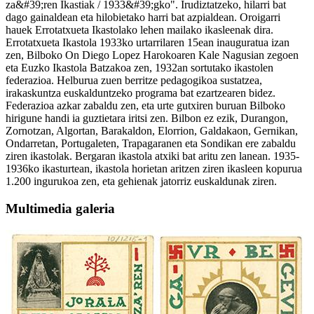
za&#39;ren Ikastiak / 1933&#39;gko". Irudiztatzeko, hilarri bat
dago gainaldean eta hilobietako harri bat azpialdean. Oroigarri
hauek Errotatxueta Ikastolako lehen mailako ikasleenak dira.
Errotatxueta Ikastola 1933ko urtarrilaren 15ean inauguratua izan
zen, Bilboko On Diego Lopez Harokoaren Kale Nagusian zegoen
eta Euzko Ikastola Batzakoa zen, 1932an sortutako ikastolen
federazioa. Helburua zuen berritze pedagogikoa sustatzea,
irakaskuntza euskalduntzeko programa bat ezartzearen bidez.
Federazioa azkar zabaldu zen, eta urte gutxiren buruan Bilboko
hirigune handi ia guztietara iritsi zen. Bilbon ez ezik, Durangon,
Zornotzan, Algortan, Barakaldon, Elorrion, Galdakaon, Gernikan,
Ondarretan, Portugaleten, Trapagaranen eta Sondikan ere zabaldu
ziren ikastolak. Bergaran ikastola atxiki bat aritu zen lanean. 1935-
1936ko ikasturtean, ikastola horietan aritzen ziren ikasleen kopurua
1.200 ingurukoa zen, eta gehienak jatorriz euskaldunak ziren.
Multimedia galeria