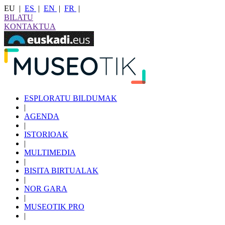
EU
|
ES
|
EN
|
FR
|
BILATU
KONTAKTUA
ESPLORATU BILDUMAK
|
AGENDA
|
ISTORIOAK
|
MULTIMEDIA
|
BISITA BIRTUALAK
|
NOR GARA
|
MUSEOTIK PRO
|