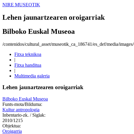
NIRE MUSEOTIK
Lehen jaunartzearen oroigarriak
Bilboko Euskal Museoa
/contenidos/cultural_asset/museotik_ca_186741/es_def/media/image
Fitxa teknikoa
|
Fitxa handitua
|
Multimedia galeria
Lehen jaunartzearen oroigarriak
Bilboko Euskal Museoa
Funts-mota/Bilduma:
Kultur antropologia
Inbentario-zk. / Siglak:
2010/1215
Objektua:
Oroigarria