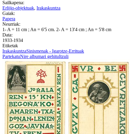
Sailkapena:
Erlijio-objektuak
,
Irakaskuntza
Gaiak:
Papera
Neurriak:
1- A = 11 cm ; An = 6'5 cm. 2- A = 13'4 cm ; An = 5'8 cm
Data:
1933-1934
Etiketak
Irakaskuntza
Sinismenak - Igarotze-Errituak
Partekatu
Nire albumari gehitu
Itzuli