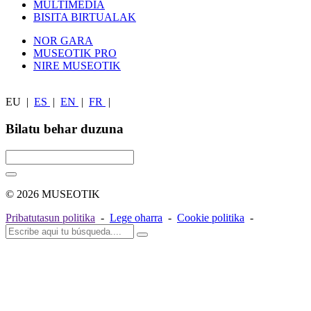
MULTIMEDIA
BISITA BIRTUALAK
NOR GARA
MUSEOTIK PRO
NIRE MUSEOTIK
EU
|
ES
|
EN
|
FR
|
Bilatu behar duzuna
© 2026 MUSEOTIK
Pribatutasun politika
-
Lege oharra
-
Cookie politika
-