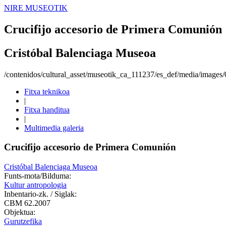
NIRE MUSEOTIK
Crucifijo accesorio de Primera Comunión
Cristóbal Balenciaga Museoa
/contenidos/cultural_asset/museotik_ca_111237/es_def/media/images
Fitxa teknikoa
|
Fitxa handitua
|
Multimedia galeria
Crucifijo accesorio de Primera Comunión
Cristóbal Balenciaga Museoa
Funts-mota/Bilduma:
Kultur antropologia
Inbentario-zk. / Siglak:
CBM 62.2007
Objektua:
Gurutzefika