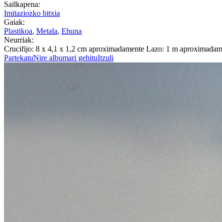
Sailkapena:
Imitaziozko bitxia
Gaiak:
Plastikoa
,
Metala
,
Ehuna
Neurriak:
Crucifijo: 8 x 4,1 x 1,2 cm aproximadamente Lazo: 1 m aproximadam
Partekatu
Nire albumari gehitu
Itzuli