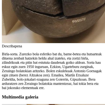
Describapena
Birla-sorta. Zurezko bola esferiko bat du, barne-betea eta hutsarteak
dituena zenbait hatzekin heldu ahal izateko, eta zortzi birla,
zilindrikoak eta pitin bat estututa daudenak goiko aldean. Sorta hau
eskuz egin zuen 1950 inguruan, Ezkion, Ugarteburu zurginak,
Zeraingo bolatokian aritzeko. Bolen eskulekuak Antonio Goenagak
egin zituen (berez Altzakoa zen). Emailea, Martín Etxaluze
Zubeldia, bolo-jokalari ezaguna zen Goierrin, Gipuzkoan. Bera
arduratzen zen Zeraingo bolatokia mantentzeaz, bai tokia bera eta
bai jokorako elementuak ere.
Multimedia galeria