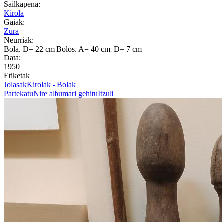
Sailkapena:
Kirola
Gaiak:
Zura
Neurriak:
Bola. D= 22 cm Bolos. A= 40 cm; D= 7 cm
Data:
1950
Etiketak
Jolasak
Kirolak - Bolak
Partekatu
Nire albumari gehitu
Itzuli