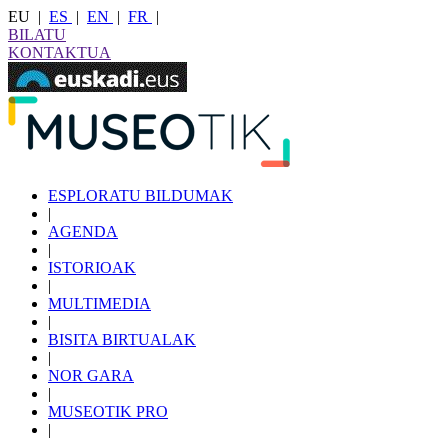
EU
|
ES
|
EN
|
FR
|
BILATU
KONTAKTUA
ESPLORATU BILDUMAK
|
AGENDA
|
ISTORIOAK
|
MULTIMEDIA
|
BISITA BIRTUALAK
|
NOR GARA
|
MUSEOTIK PRO
|