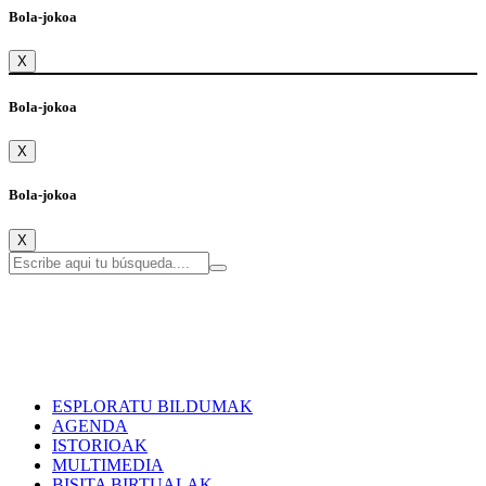
Bola-jokoa
X
Bola-jokoa
X
Bola-jokoa
X
ESPLORATU BILDUMAK
AGENDA
ISTORIOAK
MULTIMEDIA
BISITA BIRTUALAK