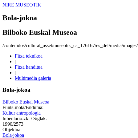
NIRE MUSEOTIK
Bola-jokoa
Bilboko Euskal Museoa
/contenidos/cultural_asset/museotik_ca_176167/es_def/media/image
Fitxa teknikoa
|
Fitxa handitua
|
Multimedia galeria
Bola-jokoa
Bilboko Euskal Museoa
Funts-mota/Bilduma:
Kultur antropologia
Inbentario-zk. / Siglak:
1990/2573
Objektua:
Bola-jokoa