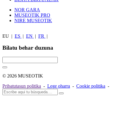
NOR GARA
MUSEOTIK PRO
NIRE MUSEOTIK
EU
|
ES
|
EN
|
FR
|
Bilatu behar duzuna
© 2026 MUSEOTIK
Pribatutasun politika
-
Lege oharra
-
Cookie politika
-