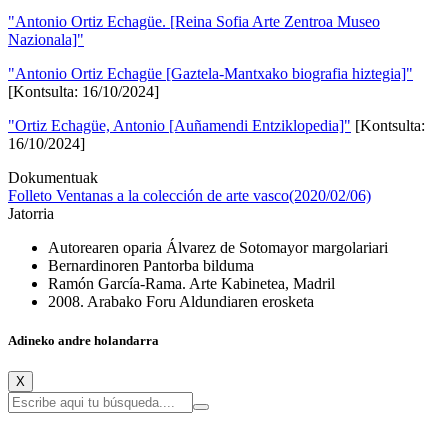
"Antonio Ortiz Echagüe. [Reina Sofia Arte Zentroa Museo
Nazionala]"
"Antonio Ortiz Echagüe [Gaztela-Mantxako biografia hiztegia]"
[Kontsulta: 16/10/2024]
"Ortiz Echagüe, Antonio [Auñamendi Entziklopedia]"
[Kontsulta:
16/10/2024]
Dokumentuak
Folleto Ventanas a la colección de arte vasco(2020/02/06)
Jatorria
Autorearen oparia Álvarez de Sotomayor margolariari
Bernardinoren Pantorba bilduma
Ramón García-Rama. Arte Kabinetea, Madril
2008. Arabako Foru Aldundiaren erosketa
Adineko andre holandarra
X