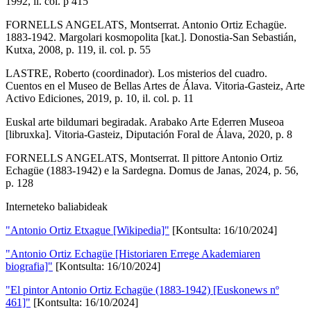
1992, il. col. p 415
FORNELLS ANGELATS, Montserrat. Antonio Ortiz Echagüe.
1883-1942. Margolari kosmopolita [kat.]. Donostia-San Sebastián,
Kutxa, 2008, p. 119, il. col. p. 55
LASTRE, Roberto (coordinador). Los misterios del cuadro.
Cuentos en el Museo de Bellas Artes de Álava. Vitoria-Gasteiz, Arte
Activo Ediciones, 2019, p. 10, il. col. p. 11
Euskal arte bildumari begiradak. Arabako Arte Ederren Museoa
[libruxka]. Vitoria-Gasteiz, Diputación Foral de Álava, 2020, p. 8
FORNELLS ANGELATS, Montserrat. Il pittore Antonio Ortiz
Echagüe (1883-1942) e la Sardegna. Domus de Janas, 2024, p. 56,
p. 128
Interneteko baliabideak
"Antonio Ortiz Etxague [Wikipedia]"
[Kontsulta: 16/10/2024]
"Antonio Ortiz Echagüe [Historiaren Errege Akademiaren
biografia]"
[Kontsulta: 16/10/2024]
"El pintor Antonio Ortiz Echagüe (1883-1942) [Euskonews nº
461]"
[Kontsulta: 16/10/2024]