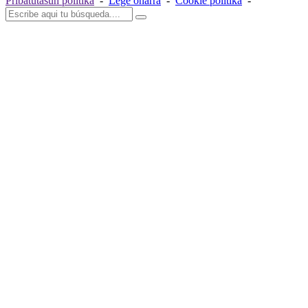
Pribatutasun politika
-
Lege oharra
-
Cookie politika
-