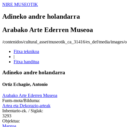
NIRE MUSEOTIK
Adineko andre holandarra
Arabako Arte Ederren Museoa
/contenidos/cultural_asset/museotik_ca_31416/es_def/media/images/or
Fitxa teknikoa
|
Fitxa handitua
Adineko andre holandarra
Ortiz Echagüe, Antonio
Arabako Arte Ederren Museoa
Funts-mota/Bilduma:
Artea eta Dekorazio-arteak
Inbentario-zk. / Siglak:
3293
Objektua:
Margoa