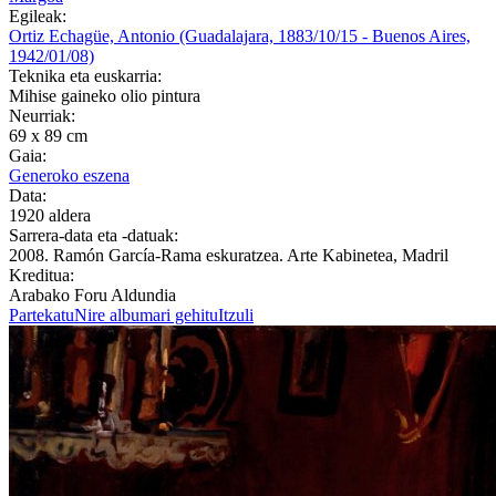
Egileak:
Ortiz Echagüe, Antonio (Guadalajara, 1883/10/15 - Buenos Aires,
1942/01/08)
Teknika eta euskarria:
Mihise gaineko olio pintura
Neurriak:
69 x 89 cm
Gaia:
Generoko eszena
Data:
1920 aldera
Sarrera-data eta -datuak:
2008. Ramón García-Rama eskuratzea. Arte Kabinetea, Madril
Kreditua:
Arabako Foru Aldundia
Partekatu
Nire albumari gehitu
Itzuli