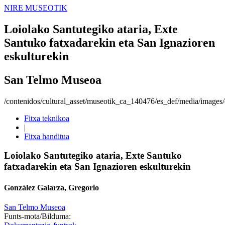
NIRE MUSEOTIK
Loiolako Santutegiko ataria, Exte
Santuko fatxadarekin eta San Ignazioren
eskulturekin
San Telmo Museoa
/contenidos/cultural_asset/museotik_ca_140476/es_def/media/images/o
Fitxa teknikoa
|
Fitxa handitua
Loiolako Santutegiko ataria, Exte Santuko
fatxadarekin eta San Ignazioren eskulturekin
González Galarza, Gregorio
San Telmo Museoa
Funts-mota/Bilduma: