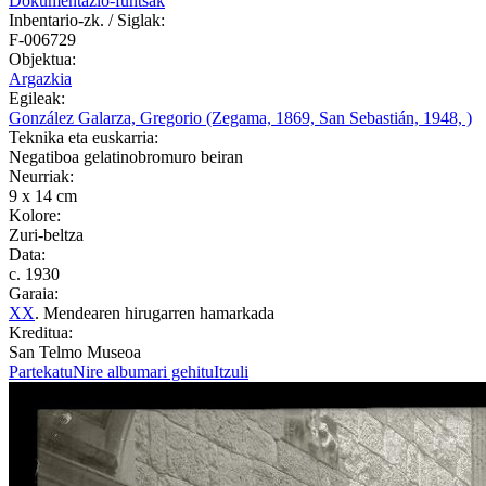
Dokumentazio-funtsak
Inbentario-zk. / Siglak:
F-006729
Objektua:
Argazkia
Egileak:
González Galarza, Gregorio (Zegama, 1869, San Sebastián, 1948, )
Teknika eta euskarria:
Negatiboa gelatinobromuro beiran
Neurriak:
9 x 14 cm
Kolore:
Zuri-beltza
Data:
c. 1930
Garaia:
XX
. Mendearen hirugarren hamarkada
Kreditua:
San Telmo Museoa
Partekatu
Nire albumari gehitu
Itzuli