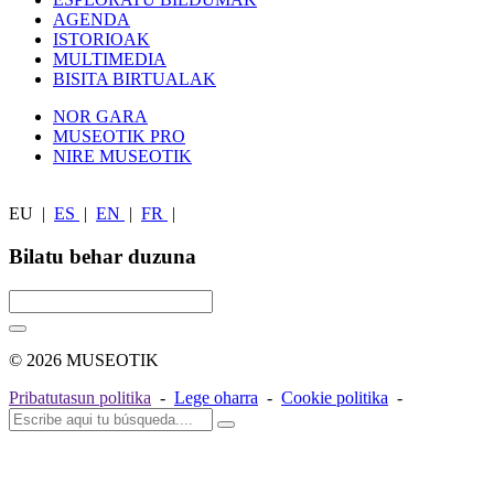
AGENDA
ISTORIOAK
MULTIMEDIA
BISITA BIRTUALAK
NOR GARA
MUSEOTIK PRO
NIRE MUSEOTIK
EU
|
ES
|
EN
|
FR
|
Bilatu behar duzuna
© 2026 MUSEOTIK
Pribatutasun politika
-
Lege oharra
-
Cookie politika
-