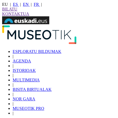
EU
|
ES
|
EN
|
FR
|
BILATU
KONTAKTUA
ESPLORATU BILDUMAK
|
AGENDA
|
ISTORIOAK
|
MULTIMEDIA
|
BISITA BIRTUALAK
|
NOR GARA
|
MUSEOTIK PRO
|