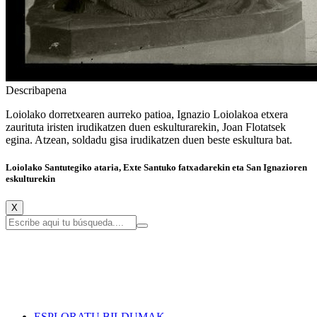
Describapena
Loiolako dorretxearen aurreko patioa, Ignazio Loiolakoa etxera
zaurituta iristen irudikatzen duen eskulturarekin, Joan Flotatsek
egina. Atzean, soldadu gisa irudikatzen duen beste eskultura bat.
Loiolako Santutegiko ataria, Exte Santuko fatxadarekin eta San Ignazioren
eskulturekin
X
ESPLORATU BILDUMAK