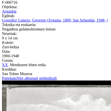
F-006716
Objektua:
Argazkia
Egileak:
González Galarza, Gregorio (Zegama, 1869, San Sebastián, 1948, )
Teknika eta euskarria:
Negatiboa gelatinobromuro beiran
Neurriak:
9 x 14 cm
Kolore:
Zuri-beltza
Data:
1900-1948
Garaia:
XX
. Mendearen lehen erdia
Kreditua:
San Telmo Museoa
Partekatu
Nire albumari gehitu
Itzuli