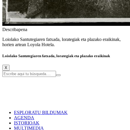
Describapena
Loiolako Santutegiaren fatxada, lorategiak eta plazako eraikinak,
horien artean Loyola Hotela.
Loiolako Santutegiaren fatxada, lorategiak eta plazako eraikinak
X
ESPLORATU BILDUMAK
AGENDA
ISTORIOAK
MULTIMEDIA