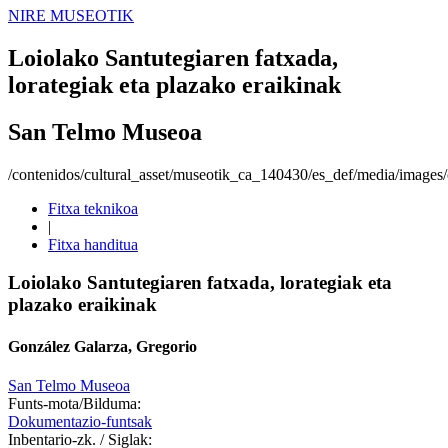
NIRE MUSEOTIK
Loiolako Santutegiaren fatxada,
lorategiak eta plazako eraikinak
San Telmo Museoa
/contenidos/cultural_asset/museotik_ca_140430/es_def/media/images/o
Fitxa teknikoa
|
Fitxa handitua
Loiolako Santutegiaren fatxada, lorategiak eta
plazako eraikinak
González Galarza, Gregorio
San Telmo Museoa
Funts-mota/Bilduma:
Dokumentazio-funtsak
Inbentario-zk. / Siglak: