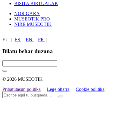
BISITA BIRTUALAK
NOR GARA
MUSEOTIK PRO
NIRE MUSEOTIK
EU
|
ES
|
EN
|
FR
|
Bilatu behar duzuna
© 2026 MUSEOTIK
Pribatutasun politika
-
Lege oharra
-
Cookie politika
-