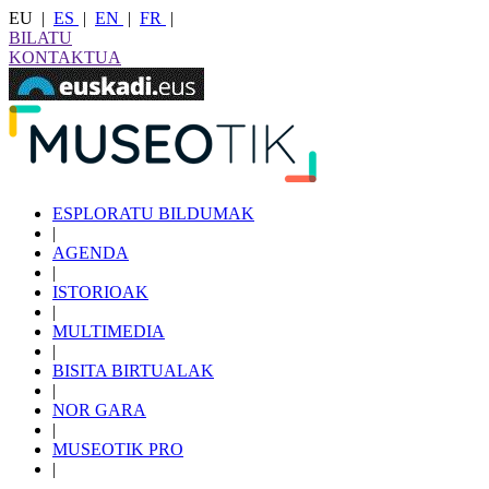
EU
|
ES
|
EN
|
FR
|
BILATU
KONTAKTUA
ESPLORATU BILDUMAK
|
AGENDA
|
ISTORIOAK
|
MULTIMEDIA
|
BISITA BIRTUALAK
|
NOR GARA
|
MUSEOTIK PRO
|