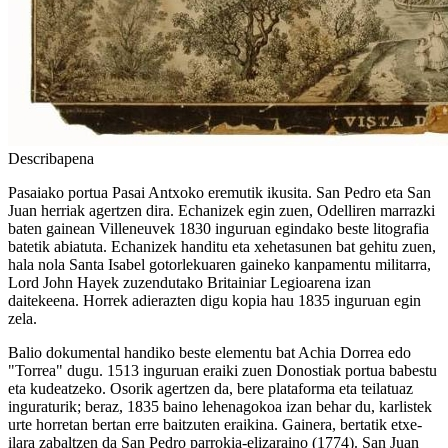
Describapena
Pasaiako portua Pasai Antxoko eremutik ikusita. San Pedro eta San
Juan herriak agertzen dira. Echanizek egin zuen, Odelliren marrazki
baten gainean Villeneuvek 1830 inguruan egindako beste litografia
batetik abiatuta. Echanizek handitu eta xehetasunen bat gehitu zuen,
hala nola Santa Isabel gotorlekuaren gaineko kanpamentu militarra,
Lord John Hayek zuzendutako Britainiar Legioarena izan
daitekeena. Horrek adierazten digu kopia hau 1835 inguruan egin
zela.
Balio dokumental handiko beste elementu bat Achia Dorrea edo
"Torrea" dugu. 1513 inguruan eraiki zuen Donostiak portua babestu
eta kudeatzeko. Osorik agertzen da, bere plataforma eta teilatuaz
inguraturik; beraz, 1835 baino lehenagokoa izan behar du, karlistek
urte horretan bertan erre baitzuten eraikina. Gainera, bertatik etxe-
ilara zabaltzen da San Pedro parrokia-elizaraino (1774). San Juan