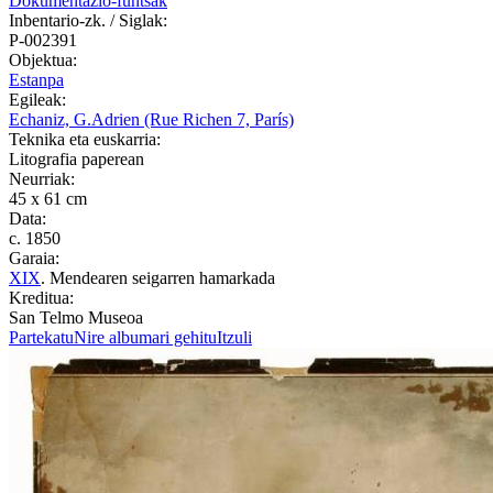
Dokumentazio-funtsak
Inbentario-zk. / Siglak:
P-002391
Objektua:
Estanpa
Egileak:
Echaniz, G.
Adrien (Rue Richen 7, París)
Teknika eta euskarria:
Litografia paperean
Neurriak:
45 x 61 cm
Data:
c. 1850
Garaia:
XIX
. Mendearen seigarren hamarkada
Kreditua:
San Telmo Museoa
Partekatu
Nire albumari gehitu
Itzuli