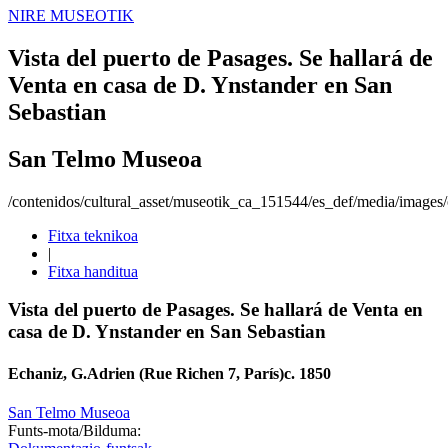
NIRE MUSEOTIK
Vista del puerto de Pasages. Se hallará de
Venta en casa de D. Ynstander en San
Sebastian
San Telmo Museoa
/contenidos/cultural_asset/museotik_ca_151544/es_def/media/images/o
Fitxa teknikoa
|
Fitxa handitua
Vista del puerto de Pasages. Se hallará de Venta en
casa de D. Ynstander en San Sebastian
Echaniz, G.
Adrien (Rue Richen 7, París)
c. 1850
San Telmo Museoa
Funts-mota/Bilduma: