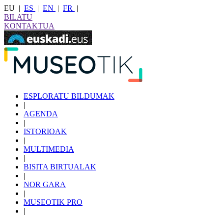
EU
|
ES
|
EN
|
FR
|
BILATU
KONTAKTUA
ESPLORATU BILDUMAK
|
AGENDA
|
ISTORIOAK
|
MULTIMEDIA
|
BISITA BIRTUALAK
|
NOR GARA
|
MUSEOTIK PRO
|