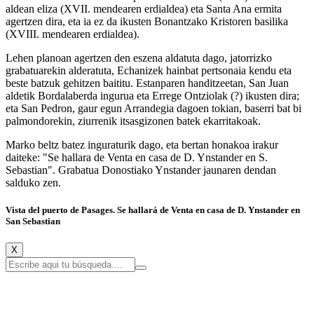
aldean eliza (XVII. mendearen erdialdea) eta Santa Ana ermita
agertzen dira, eta ia ez da ikusten Bonantzako Kristoren basilika
(XVIII. mendearen erdialdea).
Lehen planoan agertzen den eszena aldatuta dago, jatorrizko
grabatuarekin alderatuta, Echanizek hainbat pertsonaia kendu eta
beste batzuk gehitzen baititu. Estanparen handitzeetan, San Juan
aldetik Bordalaberda ingurua eta Errege Ontziolak (?) ikusten dira;
eta San Pedron, gaur egun Arrandegia dagoen tokian, baserri bat bi
palmondorekin, ziurrenik itsasgizonen batek ekarritakoak.
Marko beltz batez inguraturik dago, eta bertan honakoa irakur
daiteke: "Se hallara de Venta en casa de D. Ynstander en S.
Sebastian". Grabatua Donostiako Ynstander jaunaren dendan
salduko zen.
Vista del puerto de Pasages. Se hallará de Venta en casa de D. Ynstander en
San Sebastian
X