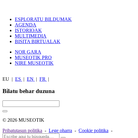
ESPLORATU BILDUMAK
AGENDA
ISTORIOAK
MULTIMEDIA
BISITA BIRTUALAK
NOR GARA
MUSEOTIK PRO
NIRE MUSEOTIK
EU
|
ES
|
EN
|
FR
|
Bilatu behar duzuna
© 2026 MUSEOTIK
Pribatutasun politika
-
Lege oharra
-
Cookie politika
-