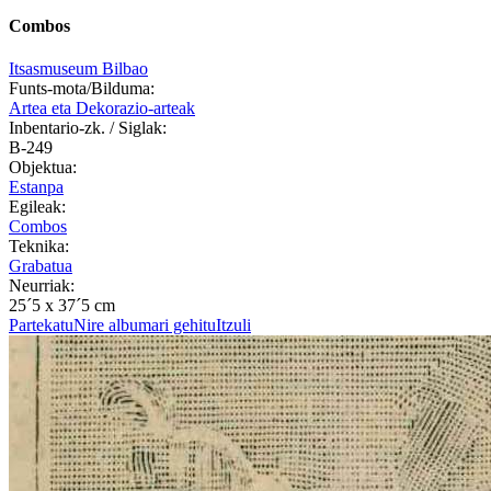
Combos
Itsasmuseum Bilbao
Funts-mota/Bilduma:
Artea eta Dekorazio-arteak
Inbentario-zk. / Siglak:
B-249
Objektua:
Estanpa
Egileak:
Combos
Teknika:
Grabatua
Neurriak:
25´5 x 37´5 cm
Partekatu
Nire albumari gehitu
Itzuli