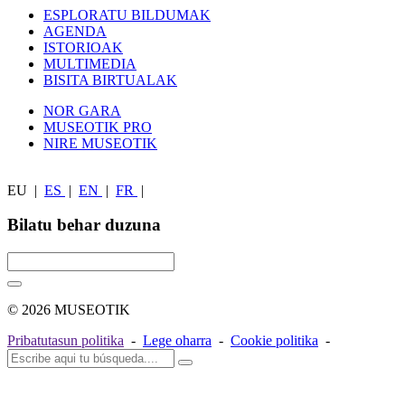
ESPLORATU BILDUMAK
AGENDA
ISTORIOAK
MULTIMEDIA
BISITA BIRTUALAK
NOR GARA
MUSEOTIK PRO
NIRE MUSEOTIK
EU
|
ES
|
EN
|
FR
|
Bilatu behar duzuna
© 2026 MUSEOTIK
Pribatutasun politika
-
Lege oharra
-
Cookie politika
-