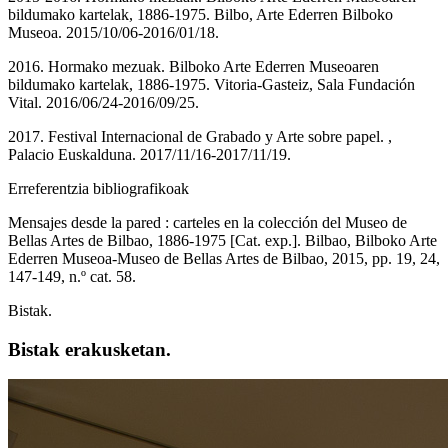
bildumako kartelak, 1886-1975. Bilbo, Arte Ederren Bilboko
Museoa. 2015/10/06-2016/01/18.
2016. Hormako mezuak. Bilboko Arte Ederren Museoaren
bildumako kartelak, 1886-1975. Vitoria-Gasteiz, Sala Fundación
Vital. 2016/06/24-2016/09/25.
2017. Festival Internacional de Grabado y Arte sobre papel. ,
Palacio Euskalduna. 2017/11/16-2017/11/19.
Erreferentzia bibliografikoak
Mensajes desde la pared : carteles en la colección del Museo de
Bellas Artes de Bilbao, 1886-1975 [Cat. exp.]. Bilbao, Bilboko Arte
Ederren Museoa-Museo de Bellas Artes de Bilbao, 2015, pp. 19, 24,
147-149, n.º cat. 58.
Bistak.
Bistak erakusketan.