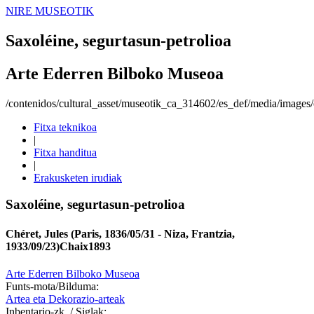
NIRE MUSEOTIK
Saxoléine, segurtasun-petrolioa
Arte Ederren Bilboko Museoa
/contenidos/cultural_asset/museotik_ca_314602/es_def/media/images/o
Fitxa teknikoa
|
Fitxa handitua
|
Erakusketen irudiak
Saxoléine, segurtasun-petrolioa
Chéret, Jules (Paris, 1836/05/31 - Niza, Frantzia,
1933/09/23)
Chaix
1893
Arte Ederren Bilboko Museoa
Funts-mota/Bilduma:
Artea eta Dekorazio-arteak
Inbentario-zk. / Siglak: