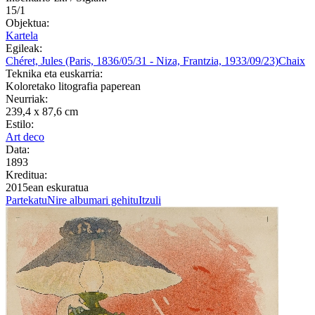
15/1
Objektua:
Kartela
Egileak:
Chéret, Jules (Paris, 1836/05/31 - Niza, Frantzia, 1933/09/23)
Chaix
Teknika eta euskarria:
Koloretako litografia paperean
Neurriak:
239,4 x 87,6 cm
Estilo:
Art deco
Data:
1893
Kreditua:
2015ean eskuratua
Partekatu
Nire albumari gehitu
Itzuli