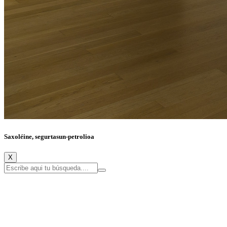
Saxoléine, segurtasun-petrolioa
X