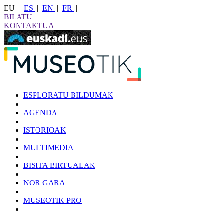
EU
|
ES
|
EN
|
FR
|
BILATU
KONTAKTUA
ESPLORATU BILDUMAK
|
AGENDA
|
ISTORIOAK
|
MULTIMEDIA
|
BISITA BIRTUALAK
|
NOR GARA
|
MUSEOTIK PRO
|