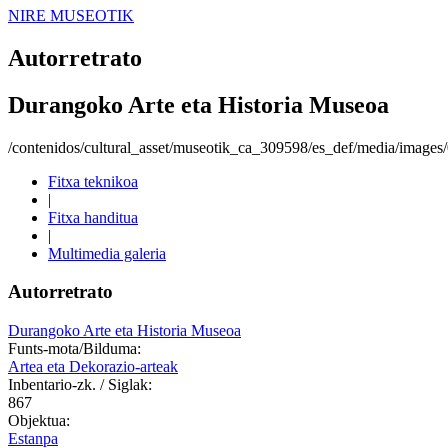
NIRE MUSEOTIK
Autorretrato
Durangoko Arte eta Historia Museoa
/contenidos/cultural_asset/museotik_ca_309598/es_def/media/image
Fitxa teknikoa
|
Fitxa handitua
|
Multimedia galeria
Autorretrato
Durangoko Arte eta Historia Museoa
Funts-mota/Bilduma:
Artea eta Dekorazio-arteak
Inbentario-zk. / Siglak:
867
Objektua:
Estanpa