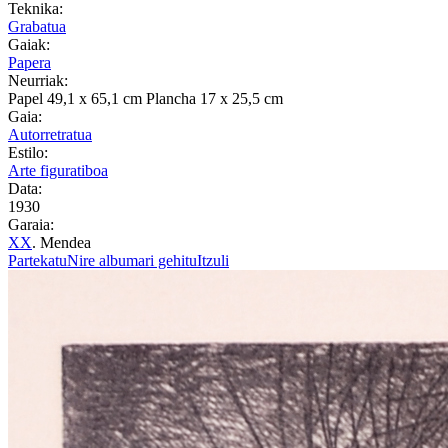
Teknika:
Grabatua
Gaiak:
Papera
Neurriak:
Papel 49,1 x 65,1 cm Plancha 17 x 25,5 cm
Gaia:
Autorretratua
Estilo:
Arte figuratiboa
Data:
1930
Garaia:
XX
. Mendea
Partekatu
Nire albumari gehitu
Itzuli