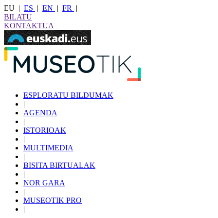
EU
|
ES
|
EN
|
FR
|
BILATU
KONTAKTUA
ESPLORATU BILDUMAK
|
AGENDA
|
ISTORIOAK
|
MULTIMEDIA
|
BISITA BIRTUALAK
|
NOR GARA
|
MUSEOTIK PRO
|