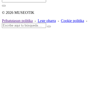
© 2026 MUSEOTIK
Pribatutasun politika
-
Lege oharra
-
Cookie politika
-