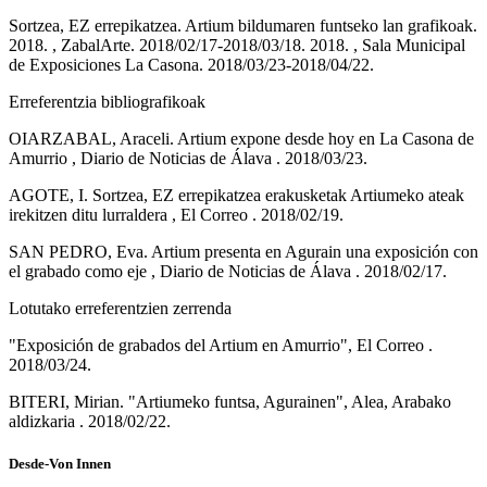
Sortzea, EZ errepikatzea. Artium bildumaren funtseko lan grafikoak.
2018. , ZabalArte. 2018/02/17-2018/03/18. 2018. , Sala Municipal
de Exposiciones La Casona. 2018/03/23-2018/04/22.
Erreferentzia bibliografikoak
OIARZABAL, Araceli. Artium expone desde hoy en La Casona de
Amurrio , Diario de Noticias de Álava . 2018/03/23.
AGOTE, I. Sortzea, EZ errepikatzea erakusketak Artiumeko ateak
irekitzen ditu lurraldera , El Correo . 2018/02/19.
SAN PEDRO, Eva. Artium presenta en Agurain una exposición con
el grabado como eje , Diario de Noticias de Álava . 2018/02/17.
Lotutako erreferentzien zerrenda
"Exposición de grabados del Artium en Amurrio", El Correo .
2018/03/24.
BITERI, Mirian. "Artiumeko funtsa, Agurainen", Alea, Arabako
aldizkaria . 2018/02/22.
Desde-Von Innen