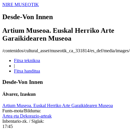
NIRE MUSEOTIK
Desde-Von Innen
Artium Museoa. Euskal Herriko Arte
Garaikidearen Museoa
/contenidos/cultural_asset/museotik_ca_331814/es_def/media/images/o
Fitxa teknikoa
|
Fitxa handitua
Desde-Von Innen
Álvarez, Izaskun
Artium Museoa. Euskal Herriko Arte Garaikidearen Museoa
Funts-mota/Bilduma:
Artea eta Dekorazio-arteak
Inbentario-zk. / Siglak:
17/45