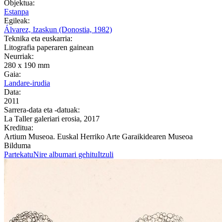
Objektua:
Estanpa
Egileak:
Álvarez, Izaskun (Donostia, 1982)
Teknika eta euskarria:
Litografia paperaren gainean
Neurriak:
280 x 190 mm
Gaia:
Landare-irudia
Data:
2011
Sarrera-data eta -datuak:
La Taller galeriari erosia, 2017
Kreditua:
Artium Museoa. Euskal Herriko Arte Garaikidearen Museoa
Bilduma
Partekatu
Nire albumari gehitu
Itzuli