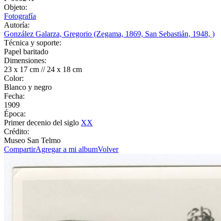
Objeto:
Fotografía
Autoría:
González Galarza, Gregorio (Zegama, 1869, San Sebastián, 1948, )
Técnica y soporte:
Papel baritado
Dimensiones:
23 x 17 cm // 24 x 18 cm
Color:
Blanco y negro
Fecha:
1909
Época:
Primer decenio del siglo
XX
Crédito:
Museo San Telmo
Compartir
Agregar a mi album
Volver