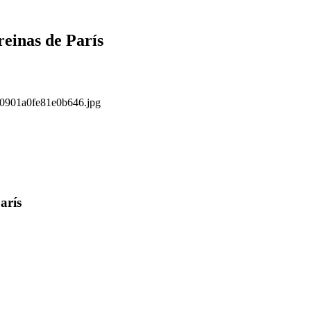
reinas de París
s/0901a0fe81e0b646.jpg
arís