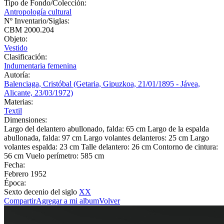
Tipo de Fondo/Colección:
Antropología cultural
Nº Inventario/Siglas:
CBM 2000.204
Objeto:
Vestido
Clasificación:
Indumentaria femenina
Autoría:
Balenciaga, Cristóbal (Getaria, Gipuzkoa, 21/01/1895 - Jávea,
Alicante, 23/03/1972)
Materias:
Textil
Dimensiones:
Largo del delantero abullonado, falda: 65 cm Largo de la espalda
abullonada, falda: 97 cm Largo volantes delanteros: 25 cm Largo
volantes espalda: 23 cm Talle delantero: 26 cm Contorno de cintura:
56 cm Vuelo perímetro: 585 cm
Fecha:
Febrero 1952
Época:
Sexto decenio del siglo
XX
Compartir
Agregar a mi album
Volver