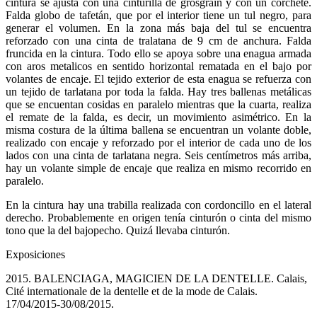
cintura se ajusta con una cinturilla de grosgrain y con un corchete.
Falda globo de tafetán, que por el interior tiene un tul negro, para
generar el volumen. En la zona más baja del tul se encuentra
reforzado con una cinta de tralatana de 9 cm de anchura. Falda
fruncida en la cintura. Todo ello se apoya sobre una enagua armada
con aros metalicos en sentido horizontal rematada en el bajo por
volantes de encaje. El tejido exterior de esta enagua se refuerza con
un tejido de tarlatana por toda la falda. Hay tres ballenas metálicas
que se encuentan cosidas en paralelo mientras que la cuarta, realiza
el remate de la falda, es decir, un movimiento asimétrico. En la
misma costura de la última ballena se encuentran un volante doble,
realizado con encaje y reforzado por el interior de cada uno de los
lados con una cinta de tarlatana negra. Seis centímetros más arriba,
hay un volante simple de encaje que realiza en mismo recorrido en
paralelo.
En la cintura hay una trabilla realizada con cordoncillo en el lateral
derecho. Probablemente en origen tenía cinturón o cinta del mismo
tono que la del bajopecho. Quizá llevaba cinturón.
Exposiciones
2015. BALENCIAGA, MAGICIEN DE LA DENTELLE. Calais,
Cité internationale de la dentelle et de la mode de Calais.
17/04/2015-30/08/2015.