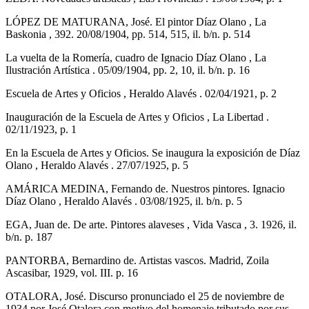
LÓPEZ DE MATURANA, José. El pintor Díaz Olano , La
Baskonia , 392. 20/08/1904, pp. 514, 515, il. b/n. p. 514
La vuelta de la Romería, cuadro de Ignacio Díaz Olano , La
Ilustración Artística . 05/09/1904, pp. 2, 10, il. b/n. p. 16
Escuela de Artes y Oficios , Heraldo Alavés . 02/04/1921, p. 2
Inauguración de la Escuela de Artes y Oficios , La Libertad .
02/11/1923, p. 1
En la Escuela de Artes y Oficios. Se inaugura la exposición de Díaz
Olano , Heraldo Alavés . 27/07/1925, p. 5
AMÁRICA MEDINA, Fernando de. Nuestros pintores. Ignacio
Díaz Olano , Heraldo Alavés . 03/08/1925, il. b/n. p. 5
EGA, Juan de. De arte. Pintores alaveses , Vida Vasca , 3. 1926, il.
b/n. p. 187
PANTORBA, Bernardino de. Artistas vascos. Madrid, Zoila
Ascasibar, 1929, vol. III. p. 16
OTALORA, José. Discurso pronunciado el 25 de noviembre de
1934 por José Otalora con motivo del homenaje tributado por sus