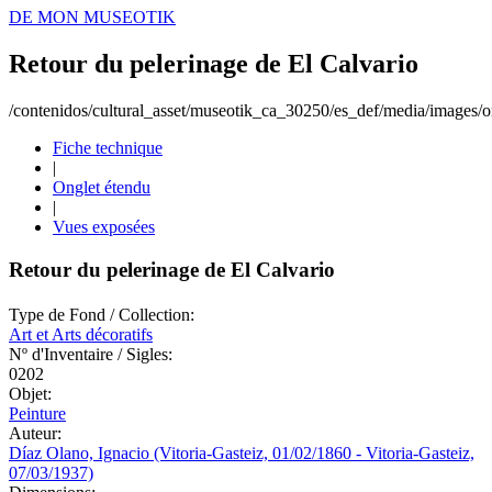
DE MON MUSEOTIK
Retour du pelerinage de El Calvario
/contenidos/cultural_asset/museotik_ca_30250/es_def/media/images/or
Fiche technique
|
Onglet étendu
|
Vues exposées
Retour du pelerinage de El Calvario
Type de Fond / Collection:
Art et Arts décoratifs
Nº d'Inventaire / Sigles:
0202
Objet:
Peinture
Auteur:
Díaz Olano, Ignacio (Vitoria-Gasteiz, 01/02/1860 - Vitoria-Gasteiz,
07/03/1937)