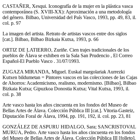
CASTAÑER, Xesqui. Iconografía de la mujer en la plástica vasca
contemporánea (S. XVIII-XX): Aproximación a una metodología
del género. Bilbao, Universidad del País Vasco, 1993, pp. 49, 83, il.
col. p. 97
La imagen del artista. Retrato de artistas vascos entre dos siglos
[cat.]. Bilbao, Bilbao Bizkaia Kutxa, 1993, p. 66
ORTIZ DE LATIERRO, Zuriñe. Cien trajes tradicionales de los
pueblos de Álava se exhiben en la Sala San Prudencio , El Correo
Español-El Pueblo Vasco . 31/07/1993.
ZUGAZA MIRANDA, Miguel. Euskal margolariak Aurrezki
Kutxen bildumetan = Pintores vascos en las colecciones de las Cajas
de Ahorros: Academicismo, realismo, modernismo. [Bilbao], Bilbao
Bizkaia Kutxa; Gipuzkoa Donostia Kutxa; Vital Kutxa, 1993, il.
col. p. 38
Arte vasco hasta los años cincuenta en los fondos del Museo de
Bellas Artes de Álava. Colección Pública III [cat.]. Vitoria-Gasteiz,
Diputación Foral de Álava, 1994, pp. 191, 192, il. col. pp. 23, 81
GONZÁLEZ DE ASPURU HIDALGO, Sara; SANCRISTOVAL
MURUA, Pedro. Arte vasco hasta los años cincuenta en los fondos
del Museo de Bellas Artes de Álava. Colección Pública III [folleto].