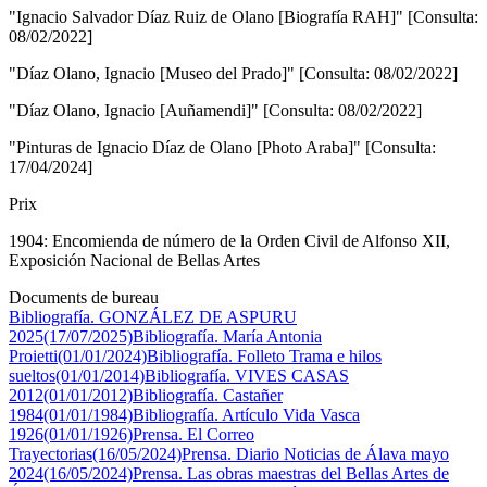
"Ignacio Salvador Díaz Ruiz de Olano [Biografía RAH]" [Consulta:
08/02/2022]
"Díaz Olano, Ignacio [Museo del Prado]" [Consulta: 08/02/2022]
"Díaz Olano, Ignacio [Auñamendi]" [Consulta: 08/02/2022]
"Pinturas de Ignacio Díaz de Olano [Photo Araba]" [Consulta:
17/04/2024]
Prix
1904: Encomienda de número de la Orden Civil de Alfonso XII,
Exposición Nacional de Bellas Artes
Documents de bureau
Bibliografía. GONZÁLEZ DE ASPURU
2025(17/07/2025)
Bibliografía. María Antonia
Proietti(01/01/2024)
Bibliografía. Folleto Trama e hilos
sueltos(01/01/2014)
Bibliografía. VIVES CASAS
2012(01/01/2012)
Bibliografía. Castañer
1984(01/01/1984)
Bibliografía. Artículo Vida Vasca
1926(01/01/1926)
Prensa. El Correo
Trayectorias(16/05/2024)
Prensa. Diario Noticias de Álava mayo
2024(16/05/2024)
Prensa. Las obras maestras del Bellas Artes de