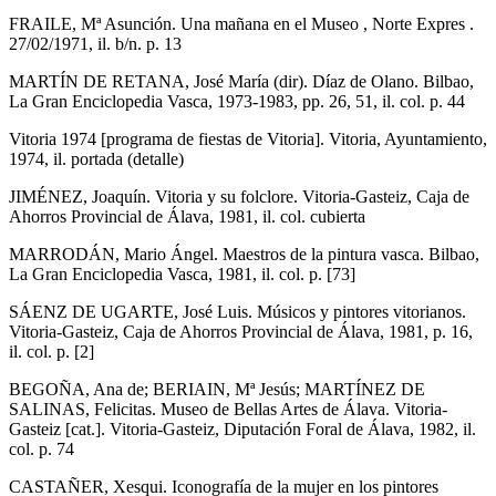
FRAILE, Mª Asunción. Una mañana en el Museo , Norte Expres .
27/02/1971, il. b/n. p. 13
MARTÍN DE RETANA, José María (dir). Díaz de Olano. Bilbao,
La Gran Enciclopedia Vasca, 1973-1983, pp. 26, 51, il. col. p. 44
Vitoria 1974 [programa de fiestas de Vitoria]. Vitoria, Ayuntamiento,
1974, il. portada (detalle)
JIMÉNEZ, Joaquín. Vitoria y su folclore. Vitoria-Gasteiz, Caja de
Ahorros Provincial de Álava, 1981, il. col. cubierta
MARRODÁN, Mario Ángel. Maestros de la pintura vasca. Bilbao,
La Gran Enciclopedia Vasca, 1981, il. col. p. [73]
SÁENZ DE UGARTE, José Luis. Músicos y pintores vitorianos.
Vitoria-Gasteiz, Caja de Ahorros Provincial de Álava, 1981, p. 16,
il. col. p. [2]
BEGOÑA, Ana de; BERIAIN, Mª Jesús; MARTÍNEZ DE
SALINAS, Felicitas. Museo de Bellas Artes de Álava. Vitoria-
Gasteiz [cat.]. Vitoria-Gasteiz, Diputación Foral de Álava, 1982, il.
col. p. 74
CASTAÑER, Xesqui. Iconografía de la mujer en los pintores