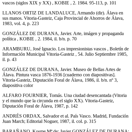
vascos (siglos XIX y XX) , KOBIE , 2. 1984. 95-113, p. 101
LLANOS ORTIZ DE LANDALUCE, Armando (dir). Álava en
sus manos. Vitoria-Gasteiz, Caja Provincial de Ahorros de Álava,
1983, vol. 4, p. 223
GONZÁLEZ DE DURANA, Javier. Arte, imágen y propaganda
política , KOBIE , 2. 1984, il. b/n. p. 70
ARAMBURU, José Ignacio. Los impresionistas vascos , Boletín de
Información Municipal Vitoria-Gasteiz , 54. Julio Septiembre 1985,
il. p. 43
GONZÁLEZ DE DURANA, Javier. Museo de Bellas Artes de
Álava. Pintura vasca 1876-1936 [cuaderno con diapositivas].
Vitoria-Gasteiz, Diputación Foral de Álava, 1986, il. b/n. nº 3,
diapositiva color
ALFARO FOURNIER, Tomás. Una ciudad desencantada (Vitoria
y el mundo que la circunda en el siglo XX). Vitoria-Gasteiz,
Diputación Foral de Álava, 1987, p. 142
ANDRÉS ORDAX, Salvador et al. País Vasco. Madrid, Fundación
Juan March; Editorial Noguer, 1987, il. col. p. 315
BARAÑANO, Kosme Mª de; Javier GONZÁLEZ DE DURANA;