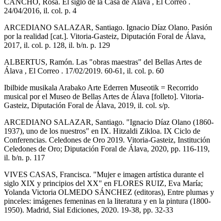
CANCHO, Rosa. El siglo de la Casa de Álava , El Correo .
24/04/2016, il. col. p. 4
ARCEDIANO SALAZAR, Santiago. Ignacio Díaz Olano. Pasión
por la realidad [cat.]. Vitoria-Gasteiz, Diputación Foral de Álava,
2017, il. col. p. 128, il. b/n. p. 129
ALBERTUS, Ramón. Las "obras maestras" del Bellas Artes de
Álava , El Correo . 17/02/2019. 60-61, il. col. p. 60
Ibilbide musikala Arabako Arte Ederren Museotik = Recorrido
musical por el Museo de Bellas Artes de Álava [folleto]. Vitoria-
Gasteiz, Diputación Foral de Álava, 2019, il. col. s/p.
ARCEDIANO SALAZAR, Santiago. "Ignacio Díaz Olano (1860-
1937), uno de los nuestros" en IX. Hitzaldi Zikloa. IX Ciclo de
Conferencias. Celedones de Oro 2019. Vitoria-Gasteiz, Institución
Celedones de Oro; Diputación Foral de Álava, 2020, pp. 116-119,
il. b/n. p. 117
VIVES CASAS, Francisca. "Mujer e imagen artística durante el
siglo XIX y principios del XX" en FLORES RUIZ, Eva María;
Yolanda Victoria OLMEDO SÁNCHEZ (editoras), Entre plumas y
pinceles: imágenes femeninas en la literatura y en la pintura (1800-
1950). Madrid, Sial Ediciones, 2020. 19-38, pp. 32-33